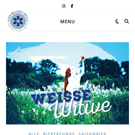
MENU
,
,
ALLE
BIERFREUNDE
SAISONBIER