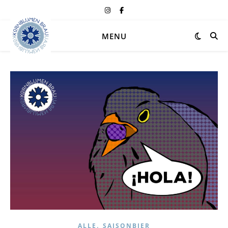
MENU
,
ALLE
SAISONBIER