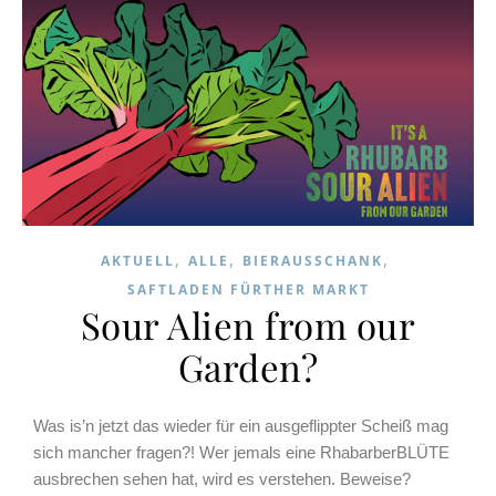
,
,
,
AKTUELL
ALLE
BIERAUSSCHANK
SAFTLADEN FÜRTHER MARKT
Sour Alien from our
Garden?
Was is’n jetzt das wieder für ein ausgeflippter Scheiß mag
sich mancher fragen?! Wer jemals eine RhabarberBLÜTE
ausbrechen sehen hat, wird es verstehen. Beweise?