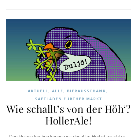
,
,
,
AKTUELL
ALLE
BIERAUSSCHANK
SAFTLADEN FÜRTHER MARKT
Wie schallt’s von der Höh‘?
HollerAle!
Den kleinen frechen kennen wir doch! Im Herbst nascht er